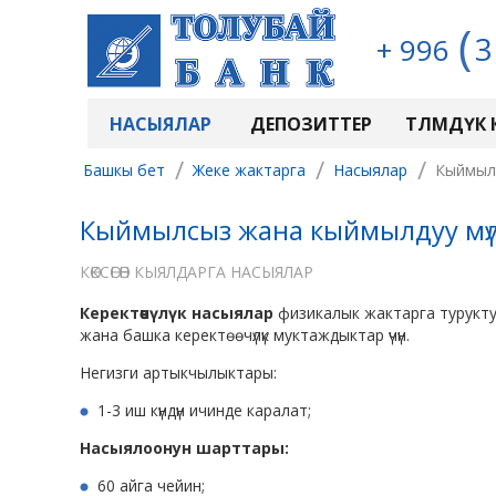
3
+ 996
НАСЫЯЛАР
ДЕПОЗИТТЕР
ТӨЛӨМДҮК
/
/
/
Башкы бет
Жеке жактарга
Насыялар
Кыймылс
Кыймылсыз жана кыймылдуу мүлк к
КӨКСӨГӨН КЫЯЛДАРГА НАСЫЯЛАР
Керектөөчүлүк насыялар
физикалык жактарга туруктуу
жана башка керектөөчүлүк муктаждыктар үчүн.
Негизги артыкчылыктары:
1-3 иш күндүн ичинде каралат;
Насыялоонун шарттары:
60 айга чейин;