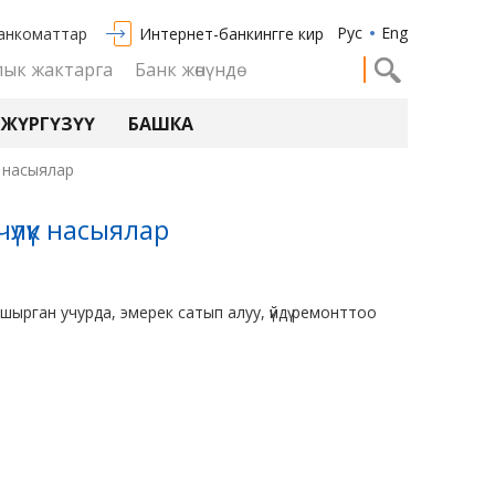
Рус
Eng
анкоматтар
Интернет-банкингге кирүү
ык жактарга
Банк жөнүндө
 ЖҮРГҮЗҮҮ
БАШКА
к насыялар
үлүк насыялар
шырган учурда, эмерек сатып алуу, үйдү ремонттоо