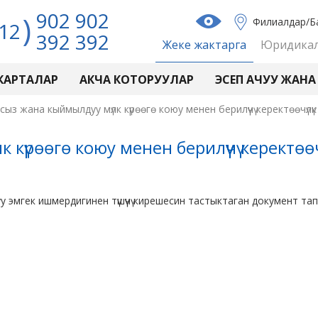
902 902
Филиалдар/Б
12
392 392
Жеке жактарга
Юридикал
 КАРТАЛАР
АКЧА КОТОРУУЛАР
ЭСЕП АЧУУ ЖАНА
ыз жана кыймылдуу мүлк күрөөгө коюу менен берилүүчү керектөөчүлү
үрөөгө коюу менен берилүүчү керектөөч
 эмгек ишмердигинен түшүүчү кирешесин тастыктаган документ тап