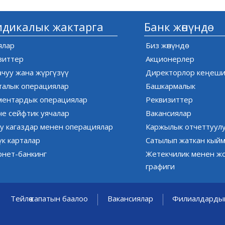
дикалык жактарга
Банк жөнүндө
ялар
Биз жөнүндө
зиттер
Акционерлер
ачуу жана жүргүзүү
Директорлор кеңеш
талык операциялар
Башкармалык
ментардык операциялар
Реквизиттер
е сейфтик уячалар
Вакансиялар
у кагаздар менен операциялар
Каржылык отчеттуул
дүк карталар
Сатылып жаткан кыйм
рнет-банкинг
Жетекчилик менен ж
графиги
Тейлөө сапатын баалоо
Вакансиялар
Филиалдардын