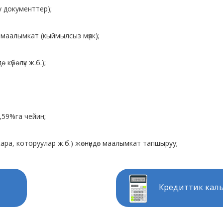
у документтер);
аалымкат (кыймылсыз мүлк);
 күбөлүк ж.б.);
,59%га чейин;
ра, которуулар ж.б.) жөнүндө маалымкат тапшыруу;
Кредиттик кал