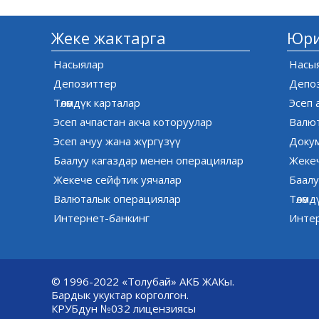
Жеке жактарга
Юри
Насыялар
Насы
Депозиттер
Депо
Төлөмдүк карталар
Эсеп 
Эсеп ачпастан акча которуулар
Валю
Эсеп ачуу жана жүргүзүү
Доку
Баалуу кагаздар менен операциялар
Жекеч
Жекече сейфтик уячалар
Баалу
Валюталык операциялар
Төлөм
Интернет-банкинг
Инте
© 1996-2022 «Толубай» АКБ ЖАКы.
Бардык укуктар корголгон.
КРУБдун №032 лицензиясы