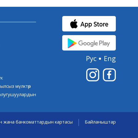
и
Рус
Eng
ук
ылсыз мүлктөр
олугушуулардын
 жана банкоматтардын картасы
Байланыштар