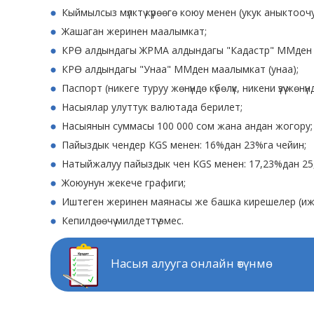
Кыймылсыз мүлктү күрөөгө коюу менен (укук аныктооч
Жашаган жеринен маалымкат;
КРӨ алдындагы ЖРМА алдындагы "Кадастр" ММден м
КРӨ алдындагы "Унаа" ММден маалымкат (унаа);
Паспорт (никеге туруу жөнүндө күбөлүк, никени үзүү жөнүндө
Насыялар улуттук валютада берилет;
Насыянын суммасы 100 000 сом жана андан жогору;
Пайыздык чендер KGS менен: 16%дан 23%га чейин;
Натыйжалуу пайыздык чен KGS менен: 17,23%дан 25
Жоюунун жекече графиги;
Иштеген жеринен маянасы же башка кирешелер (ижа
Кепилдөөчү милдеттүү эмес.
Насыя алууга онлайн өтүнмө