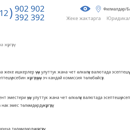
902 902
Филиалдар/Б
12
392 392
Жеке жактарга
Юридикал
жүргүзүү
а жеке ишкерлер үчүн улуттук жана чет өлкөлүк валютада эсептеш
үү эсебин жүргүзүү үчүн эч кандай комиссия төлөбөйсүз.
местери үчүн улуттук жана чет өлкөлүк валютада эсептешүү эсептер
к эмес төлөмдөрдү жүргүзүү.
нча төлөмдөрдү жүргүзүү.