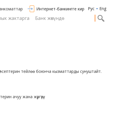
Рус
Eng
анкоматтар
Интернет-банкингге кирүү
ык жактарга
Банк жөнүндө
үү эсептерин тейлөө боюнча кызматтарды сунуштайт.
ин ачуу жана жүргүзүү.