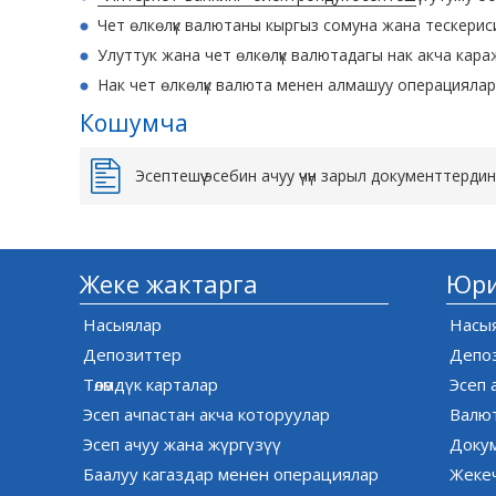
Чет өлкөлүк валютаны кыргыз сомуна жана тескериси
Улуттук жана чет өлкөлүк валютадагы нак акча караж
Нак чет өлкөлүк валюта менен алмашуу операциялар
Кошумча
Эсептешүү эсебин ачуу үчүн зарыл документтерди
Жеке жактарга
Юри
Насыялар
Насы
Депозиттер
Депо
Төлөмдүк карталар
Эсеп 
Эсеп ачпастан акча которуулар
Валю
Эсеп ачуу жана жүргүзүү
Доку
Баалуу кагаздар менен операциялар
Жекеч