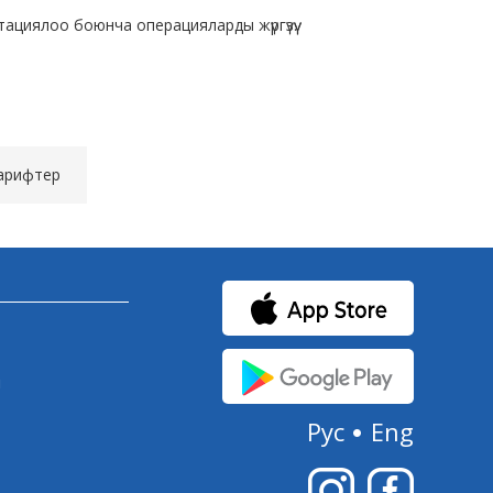
ациялоо боюнча операцияларды жүргүзүү.
тарифтер
и
Рус
Eng