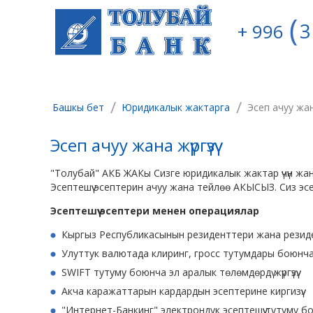
3
+ 996
/
/
Башкы бет
Юридикалык жактарга
Эсеп ачуу жана 
Эсеп ачуу жана жүргүзүү
"Толубай" АКБ ЖАКы Сизге юридикалык жактар үчүн жан
Эсептешүү эсептерин ачуу жана тейлөө АКЫСЫЗ. Сиз эсептеш
Эсептешүү эсептери менен операциялар
Кыргыз Республикасынын резиденттери жана резидент э
Улуттук валютада клиринг, гросс тутумдары боюнча на
SWIFT тутуму боюнча эл аралык төлөмдөрдү жүргүзүү.
Акча каражаттарын кардардын эсептерине киргизүү.
"Интернет-Банкинг" электрондук эсептешүү
тутуму бою