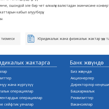
нче, ошондой эле бир чет өлкөлүк валютадан экинчисине конверт
аттарын кабыл алуу/берүү;
ы.
н тизмеси
Юридикалык жана физикалык жактар үчүн 
дикалык жактарга
Банк жөнүндө
ялар
Биз жөнүндө
зиттер
Акционерлер
ачуу жана жүргүзүү
Директорлор кеңеш
талык операциялар
Башкармалык
ментардык операциялар
Реквизиттер
е сейфтик уячалар
Вакансиялар