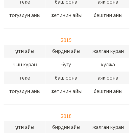
теке
баш оона
аяк оона
тогуздун айы
жетинин айы
бештин айы
2019
үчтүн айы
бирдин айы
жалган куран
чын куран
бугу
кулжа
теке
баш оона
аяк оона
тогуздун айы
жетинин айы
бештин айы
2018
үчтүн айы
бирдин айы
жалган куран