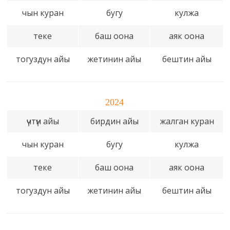
чын куран
бугу
кулжа
теке
баш оона
аяк оона
тогуздун айы
жетинин айы
бештин айы
2024
үчтүн айы
бирдин айы
жалган куран
чын куран
бугу
кулжа
теке
баш оона
аяк оона
тогуздун айы
жетинин айы
бештин айы