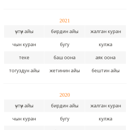
2021
үчтүн айы
бирдин айы
жалган куран
чын куран
бугу
кулжа
теке
баш оона
аяк оона
тогуздун айы
жетинин айы
бештин айы
2020
үчтүн айы
бирдин айы
жалган куран
чын куран
бугу
кулжа