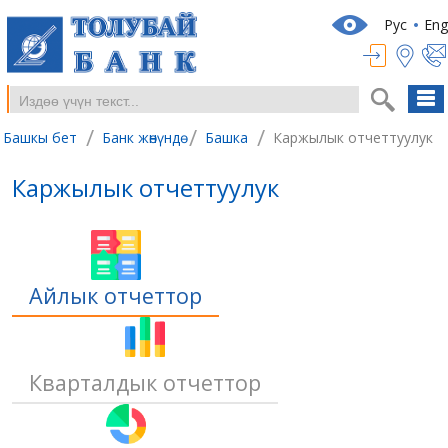
Рус
Eng
/
/
/
Башкы бет
Банк жөнүндө
Башка
Каржылык отчеттуулук
Каржылык отчеттуулук
Айлык отчеттор
Кварталдык отчеттор