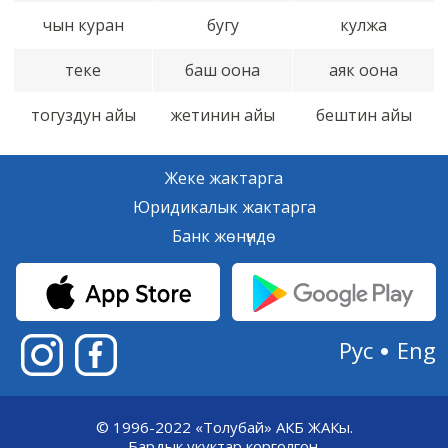
чын куран
бугу
кулжа
теке
баш оона
аяк оона
тогуздун айы
жетинин айы
бештин айы
Жеке жактарга
Юридикалык жактарга
Банк жөнүндө
Рус
Eng
© 1996-2022 «Толубай» АКБ ЖАКы.
Бардык укуктар корголгон.