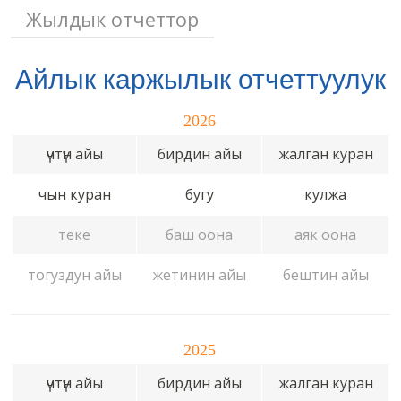
Жылдык отчеттор
Айлык каржылык отчеттуулук
2026
үчтүн айы
бирдин айы
жалган куран
чын куран
бугу
кулжа
теке
баш оона
аяк оона
тогуздун айы
жетинин айы
бештин айы
2025
үчтүн айы
бирдин айы
жалган куран