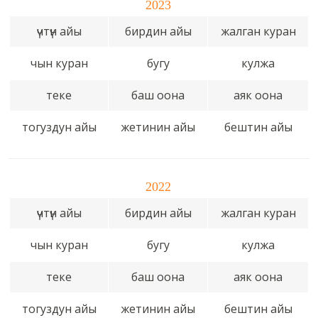
2023
үчтүн айы
бирдин айы
жалган куран
чын куран
бугу
кулжа
теке
баш оона
аяк оона
тогуздун айы
жетинин айы
бештин айы
2022
үчтүн айы
бирдин айы
жалган куран
чын куран
бугу
кулжа
теке
баш оона
аяк оона
тогуздун айы
жетинин айы
бештин айы