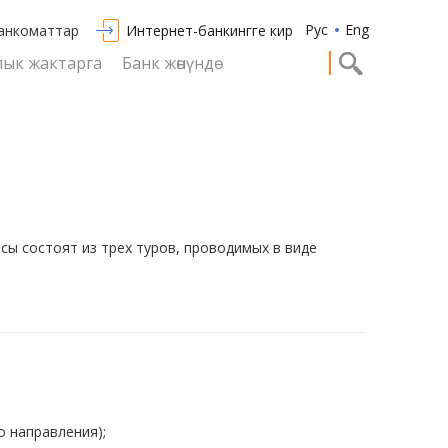
Рус
Eng
анкоматтар
Интернет-банкингге кирүү
ык жактарга
Банк жөнүндө
ы состоят из трех туров, проводимых в виде
 направления);