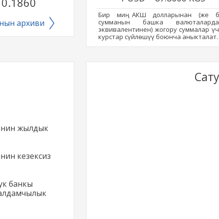
0.1860
Бир миң АКШ долларынан (же б
нын архиви
сумманын башка валюталарда
эквивалентинен) жогору суммалар ү
курстар сүйлөшүү боюнча аныкталат.
Сату
инин жылдык
нин кезексиз
ук банкы
 алдамчылык