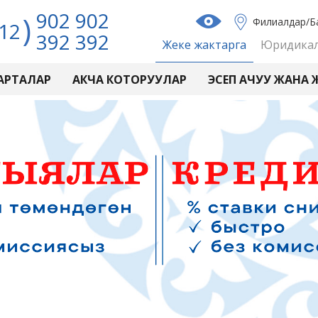
902 902
Филиалдар/Б
12
392 392
Жеке жактарга
Юридикал
КАРТАЛАР
АКЧА КОТОРУУЛАР
ЭСЕП АЧУУ ЖАНА 