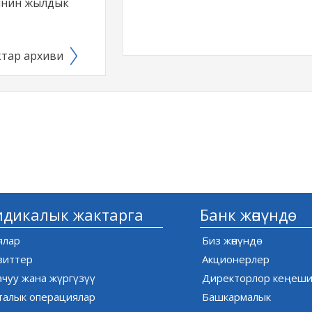
инин жылдык
тар архиви
дикалык жактарга
Банк жөнүндө
ялар
Биз жөнүндө
зиттер
Акционерлер
ачуу жана жүргүзүү
Директорлор кеңеш
талык операциялар
Башкармалык