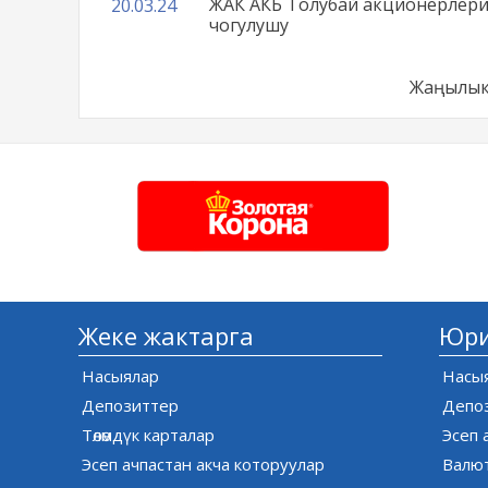
ЖАК АКБ Толубай акционерлер
20.03.24
чогулушу
Жаңылык
Жеке жактарга
Юри
Насыялар
Насы
Депозиттер
Депо
Төлөмдүк карталар
Эсеп 
Эсеп ачпастан акча которуулар
Валю