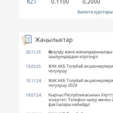
KZT
0.1100
0.2000
Валюта курстары
Жаңылыктар
Өзүңүздү жана жакындарыңызды
26.11.25
шылуундардан коргоңуз
ЖАК АКБ Толубай акционерлер
13.03.25
чогулушу
ЖАК АКБ Толубай акционерлери
15.11.24
чогулушу 2024
Кыргыз Республикасынын Улутт
19.07.24
эскертет: Телефон чалуу менен
фактылары көбөйдү!