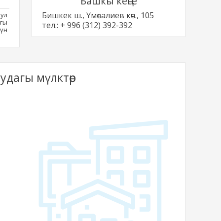
Башкы кеңсе
Бишкек ш., Үмөталиев көч., 105
ул
гы
тел.: + 996 (312) 392-392
чүн
удагы мүлктөр