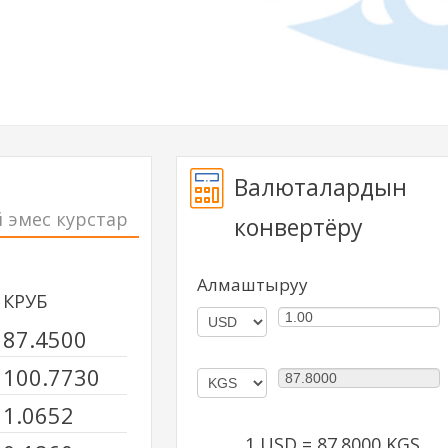
Валюталардын
 эмес курстар
конвертёру
Алмаштыруу
КРУБ
87.4500
100.7730
1.0652
1
USD
=
87.8000
KGS