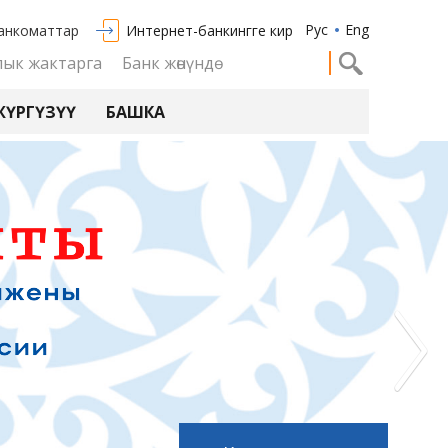
Рус
Eng
анкоматтар
Интернет-банкингге кирүү
ык жактарга
Банк жөнүндө
ЖҮРГҮЗҮҮ
БАШКА