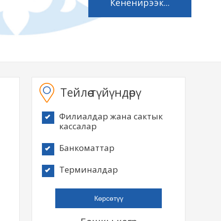
Кененирээк...
Тейлөө түйүндөрү
Филиалдар жана сактык
кассалар
Банкоматтар
Терминалдар
Көрсөтүү