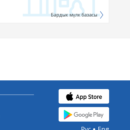
Бардык мүлк базасы
и
Рус
Eng